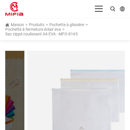
Français
Maison
>
Produits
>
Pochette à glissière
>
Pochette à fermeture éclair eva
>
Sac zippé coulissant A4 EVA - MFO-8165
English
بالعربية
Deutsch
Español
Bahasa Indonesia
Italiano
日本語
Português
Русский язык