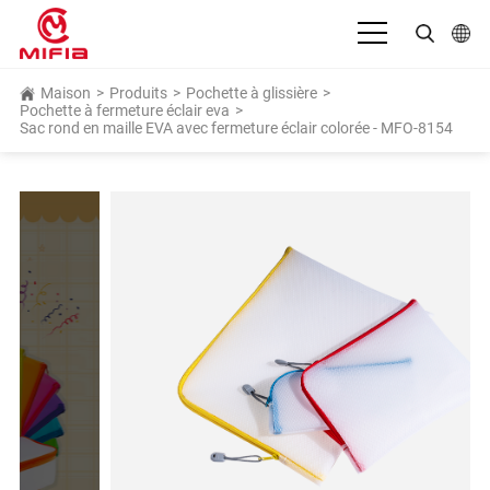
Français
Maison
>
Produits
>
Pochette à glissière
>
Pochette à fermeture éclair eva
>
Sac rond en maille EVA avec fermeture éclair colorée - MFO-8154
English
بالعربية
Deutsch
Español
Bahasa Indonesia
Italiano
日本語
Português
Русский язык